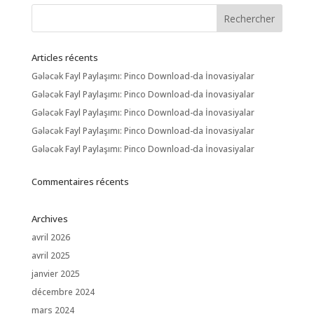
Articles récents
Gələcək Fayl Paylaşımı: Pinco Download-da İnovasiyalar
Gələcək Fayl Paylaşımı: Pinco Download-da İnovasiyalar
Gələcək Fayl Paylaşımı: Pinco Download-da İnovasiyalar
Gələcək Fayl Paylaşımı: Pinco Download-da İnovasiyalar
Gələcək Fayl Paylaşımı: Pinco Download-da İnovasiyalar
Commentaires récents
Archives
avril 2026
avril 2025
janvier 2025
décembre 2024
mars 2024