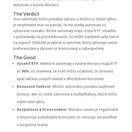
automatu v kasíne Wonaco.
The Verdict
Hoci automaty môžu ponúkať zábavu a možnosť získať výhru,
je nevyhnutné mať na pamäti, že nie všetky automaty sú
vytvorené rovnako. Rôzne automaty majú rôzne RTP, volatilitu
a požiadavky na prestávkovanie, čo môže ovplyvniť vaše šance
na úspech. Dôležité je vybrať si automat, ktorý vyhovuje vašim
preferenciám a zároveň je licencovaný a zabezpečený.
The Good
Vysoké RTP:
Niektoré automaty v kasíne Wonaco majú RTP
až
96%
, čo znamená, že hráči môžu očakávať, že dostanú
späť väčšinu svojich stávok v dlhodobom horizonte.
Bonusové funkcie:
Mnoho automatov ponúka zaujímavé
bonusy, ako sú voľné zatočenia a multiplikátory, ktoré môžu
zvýšiť vaše výhry.
Bezpečnosť a licencovanie:
Wonaco casino je regulované
a disponuje potrebnými licenciami, čo zaručuje spravodlivé
a bezpečné hranie.