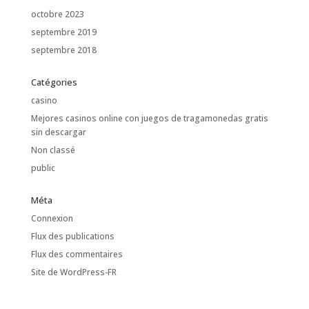
octobre 2023
septembre 2019
septembre 2018
Catégories
casino
Mejores casinos online con juegos de tragamonedas gratis
sin descargar
Non classé
public
Méta
Connexion
Flux des publications
Flux des commentaires
Site de WordPress-FR