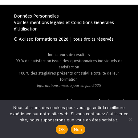
Données Personnelles
Voir les mentions légales et Conditions Générales
d’Utilisation
© Akilisso formations 2026 | tous droits réservés
Indicateurs de résultats
99 % de satisfaction issus des questionnaires individuels de
satisfaction
100 % des stagiaires présents ont suivi la totalité de leur
formation
Informations mises à jour en juin 2025
Suivez-nous sur les réseaux !
Nous utilisons des cookies pour vous garantir la meilleure
expérience sur notre site web. Si vous continuez à utiliser ce
site, nous supposerons que vous en êtes satisfait.
OK
Non