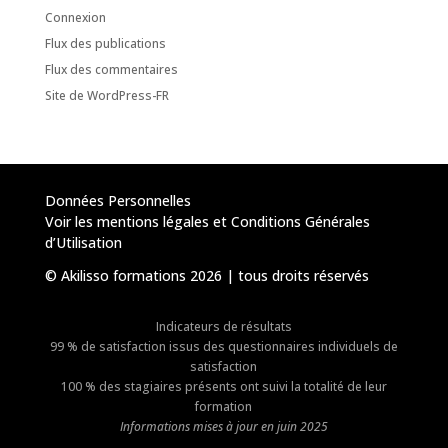
Connexion
Flux des publications
Flux des commentaires
Site de WordPress-FR
Données Personnelles
Voir les mentions légales et Conditions Générales
d’Utilisation
© Akilisso formations 2026 | tous droits réservés
Indicateurs de résultats
99 % de satisfaction issus des questionnaires individuels de
satisfaction
100 % des stagiaires présents ont suivi la totalité de leur
formation
Informations mises à jour en juin 2025