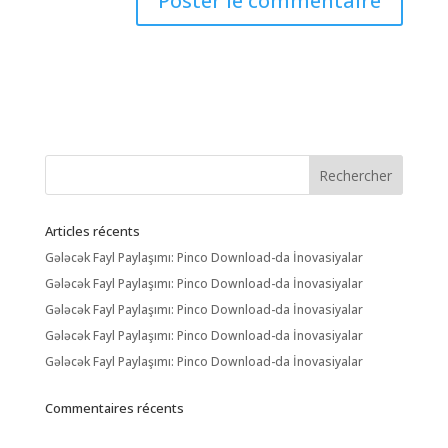
Articles récents
Gələcək Fayl Paylaşımı: Pinco Download-da İnovasiyalar
Gələcək Fayl Paylaşımı: Pinco Download-da İnovasiyalar
Gələcək Fayl Paylaşımı: Pinco Download-da İnovasiyalar
Gələcək Fayl Paylaşımı: Pinco Download-da İnovasiyalar
Gələcək Fayl Paylaşımı: Pinco Download-da İnovasiyalar
Commentaires récents