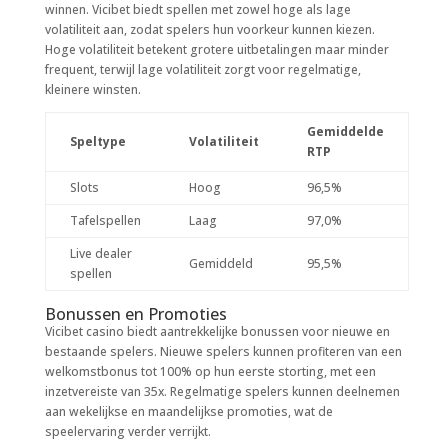
winnen. Vicibet biedt spellen met zowel hoge als lage
volatiliteit aan, zodat spelers hun voorkeur kunnen kiezen.
Hoge volatiliteit betekent grotere uitbetalingen maar minder
frequent, terwijl lage volatiliteit zorgt voor regelmatige,
kleinere winsten.
Gemiddelde
Speltype
Volatiliteit
RTP
Slots
Hoog
96,5%
Tafelspellen
Laag
97,0%
Live dealer
Gemiddeld
95,5%
spellen
Bonussen en Promoties
Vicibet casino biedt aantrekkelijke bonussen voor nieuwe en
bestaande spelers. Nieuwe spelers kunnen profiteren van een
welkomstbonus tot 100% op hun eerste storting, met een
inzetvereiste van 35x. Regelmatige spelers kunnen deelnemen
aan wekelijkse en maandelijkse promoties, wat de
speelervaring verder verrijkt.