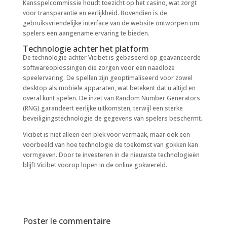
Kansspelcommissie houdt toezicht op het casino, wat zorgt
voor transparantie en eerlijkheid. Bovendien is de
gebruiksvriendelijke interface van de website ontworpen om
spelers een aangename ervaring te bieden.
Technologie achter het platform
De technologie achter Vicibet is gebaseerd op geavanceerde
softwareoplossingen die zorgen voor een naadloze
speelervaring. De spellen zijn geoptimaliseerd voor zowel
desktop als mobiele apparaten, wat betekent dat u altijd en
overal kunt spelen. De inzet van Random Number Generators
(RNG) garandeert eerlijke uitkomsten, terwijl een sterke
beveiligingstechnologie de gegevens van spelers beschermt.
Vicibet is niet alleen een plek voor vermaak, maar ook een
voorbeeld van hoe technologie de toekomst van gokken kan
vormgeven. Door te investeren in de nieuwste technologieën
blijft Vicibet voorop lopen in de online gokwereld.
Poster le commentaire