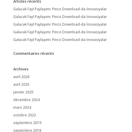
Articles récents
Gələcək Fayl Paylaşımı: Pinco Download-da İnovasiyalar
Gələcək Fayl Paylaşımı: Pinco Download-da İnovasiyalar
Gələcək Fayl Paylaşımı: Pinco Download-da İnovasiyalar
Gələcək Fayl Paylaşımı: Pinco Download-da İnovasiyalar
Gələcək Fayl Paylaşımı: Pinco Download-da İnovasiyalar
Commentaires récents
Archives
avril 2026
avril 2025
janvier 2025
décembre 2024
mars 2024
octobre 2023
septembre 2019
septembre 2018