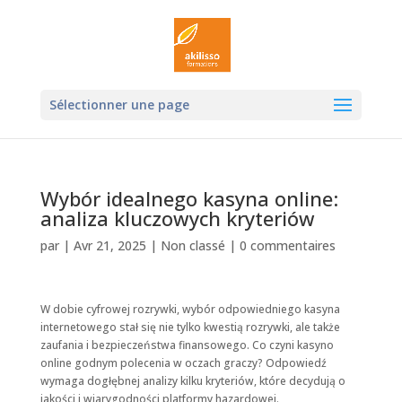
Ouvrir la
Sélectionner une page
Wybór idealnego kasyna online:
analiza kluczowych kryteriów
par
|
Avr 21, 2025
|
Non classé
|
0 commentaires
W dobie cyfrowej rozrywki, wybór odpowiedniego kasyna
internetowego stał się nie tylko kwestią rozrywki, ale także
zaufania i bezpieczeństwa finansowego. Co czyni kasyno
online godnym polecenia w oczach graczy? Odpowiedź
wymaga dogłębnej analizy kilku kryteriów, które decydują o
jakości i wiarygodności platformy hazardowej.