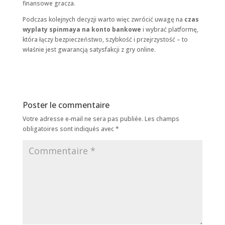
finansowe gracza.
Podczas kolejnych decyzji warto więc zwrócić uwagę na
czas
wyplaty spinmaya na konto bankowe
i wybrać platformę,
która łączy bezpieczeństwo, szybkość i przejrzystość – to
właśnie jest gwarancją satysfakcji z gry online.
Poster le commentaire
Votre adresse e-mail ne sera pas publiée.
Les champs
obligatoires sont indiqués avec
*