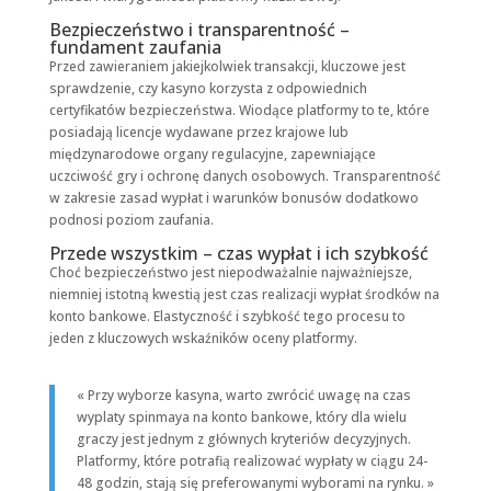
Bezpieczeństwo i transparentność –
fundament zaufania
Przed zawieraniem jakiejkolwiek transakcji, kluczowe jest
sprawdzenie, czy kasyno korzysta z odpowiednich
certyfikatów bezpieczeństwa. Wiodące platformy to te, które
posiadają licencje wydawane przez krajowe lub
międzynarodowe organy regulacyjne, zapewniające
uczciwość gry i ochronę danych osobowych. Transparentność
w zakresie zasad wypłat i warunków bonusów dodatkowo
podnosi poziom zaufania.
Przede wszystkim – czas wypłat i ich szybkość
Choć bezpieczeństwo jest niepodważalnie najważniejsze,
niemniej istotną kwestią jest czas realizacji wypłat środków na
konto bankowe. Elastyczność i szybkość tego procesu to
jeden z kluczowych wskaźników oceny platformy.
« Przy wyborze kasyna, warto zwrócić uwagę na
czas
wyplaty spinmaya na konto bankowe
, który dla wielu
graczy jest jednym z głównych kryteriów decyzyjnych.
Platformy, które potrafią realizować wypłaty w ciągu 24-
48 godzin, stają się preferowanymi wyborami na rynku. »