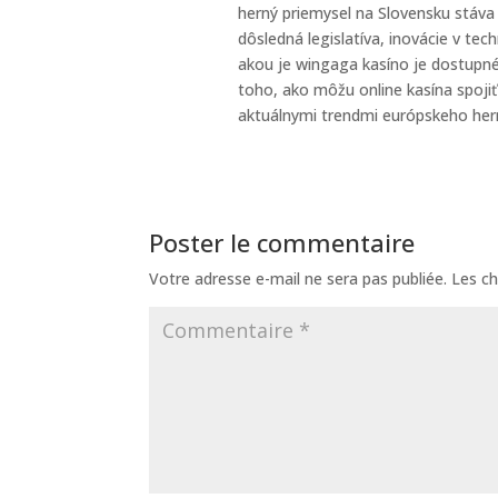
herný priemysel na Slovensku stáv
dôsledná legislatíva, inovácie v te
akou je wingaga kasíno je dostupné
toho, ako môžu online kasína spojiť
aktuálnymi trendmi európskeho her
Poster le commentaire
Votre adresse e-mail ne sera pas publiée.
Les ch