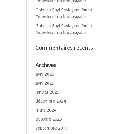
Download-da İnovasiyalar
Gələcək Fayl Paylaşımı: Pinco
Download-da İnovasiyalar
Gələcək Fayl Paylaşımı: Pinco
Download-da İnovasiyalar
Commentaires récents
Archives
avril 2026
avril 2025
janvier 2025
décembre 2024
mars 2024
octobre 2023
septembre 2019