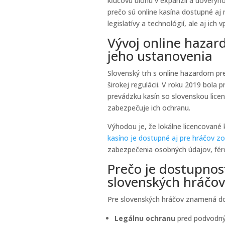
kľúčovú úlohu v expanzii a dôveryho
prečo sú online kasína dostupné aj 
legislatívy a technológií, ale aj ic
Vývoj online hazar
jeho ustanovenia
Slovenský trh s online hazardom pr
širokej regulácii. V roku 2019 bola 
prevádzku kasín so slovenskou lice
zabezpečuje ich ochranu.
Výhodou je, že lokálne licencované 
kasíno je dostupné aj pre hráčov z
zabezpečenia osobných údajov, fér
Prečo je dostupnosť
slovenských hráčov
Pre slovenských hráčov znamená dos
Legálnu ochranu
pred podvodný