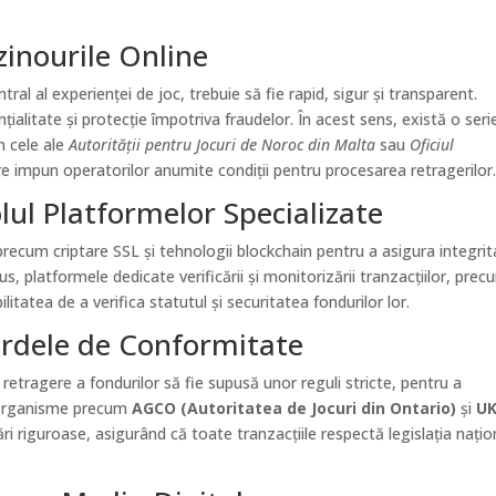
zinourile Online
ral al experienței de joc, trebuie să fie rapid, sigur și transparent.
nțialitate și protecție împotriva fraudelor. În acest sens, există o seri
m cele ale
Autorității pentru Jocuri de Noroc din Malta
sau
Oficiul
re impun operatorilor anumite condiții pentru procesarea retragerilor
olul Platformelor Specializate
ecum criptare SSL și tehnologii blockchain pentru a asigura integri
plus, platformele dedicate verificării și monitorizării tranzacțiilor, pre
ilitatea de a verifica statutul și securitatea fondurilor lor.
ardele de Conformitate
 retragere a fondurilor să fie supusă unor reguli stricte, pentru a
. Organisme precum
AGCO (Autoritatea de Jocuri din Ontario)
și
U
cări riguroase, asigurând că toate tranzacțiile respectă legislația națio