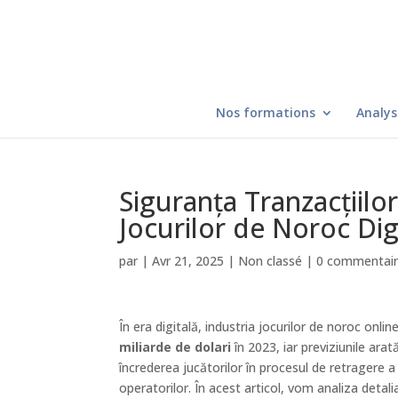
Nos formations
Analys
Siguranța Tranzacțiilor
Jocurilor de Noroc Dig
par
|
Avr 21, 2025
|
Non classé
|
0 commentai
În era digitală, industria jocurilor de noroc onli
miliarde de dolari
în 2023, iar previziunile arat
încrederea jucătorilor în procesul de retragere a
operatorilor. În acest articol, vom analiza deta