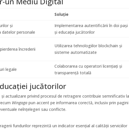
tr-un Mediu Digital
Soluție
rilor și
Implementarea autentificării în doi pași
 datelor personale
și educația jucătorilor
Utilizarea tehnologiilor blockchain și
ierderea încrederii
sisteme automatizate
Colaborarea cu operatori licențiați și
uri legale
transparență totală
ducației jucătorilor
și actualizare privind procesul de retragere contribuie semnificativ l
 precum
Wingaga
pun accent pe informarea corectă, inclusiv prin pagini
eventuale neînțelegeri sau conflicte.
agerii fundurilor reprezintă un indicator esențial al calității serviciilor