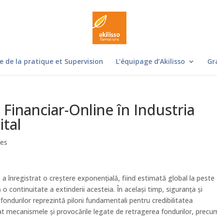
e de la pratique et Supervision
L’équipage d’Akilisso
Gr
 Financiar-Online în Industria
ital
res
ne a înregistrat o creștere exponențială, fiind estimată global la peste
ă o continuitate a extinderii acesteia. În același timp, siguranța și
 fondurilor reprezintă piloni fundamentali pentru credibilitatea
liat mecanismele și provocările legate de retragerea fondurilor, precu