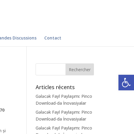
andes Discussions
Contact
Ouvrir la
Articles récents
Gələcək Fayl Paylaşımı: Pinco
Download-da İnovasiyalar
70
Gələcək Fayl Paylaşımı: Pinco
Download-da İnovasiyalar
Gələcək Fayl Paylaşımı: Pinco
m și