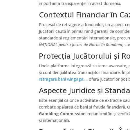
importanța transparenței în acest domeniu.
Contextul Financiar în Ca
Procesul de retragere a fondurilor, un aspect cent
Jucătorii caută în primul rând garanții de confide
standarde și reglementări internaționale, precu
NAȚIONAL pentru Jocuri de Noroc în România
, ca
Protecția Jucătorului și R
Unele platforme integrează sisteme avansate, pr
și confidențialitatea tranzacțiilor financiare. În 
retragere bani wingaga…
, oferă jucătorilor posib
Aspecte Juridice și Stand
Este esențial ca orice activitate de extracție sau
combate spălarea de bani și frauda financiară
Gambling Commission
impun limitări și verifi
și internațională.