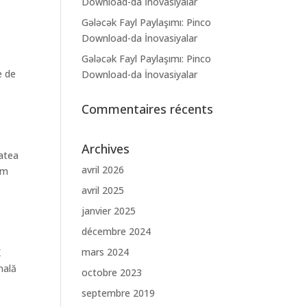
Download-da İnovasiyalar
Gələcək Fayl Paylaşımı: Pinco
Download-da İnovasiyalar
Gələcək Fayl Paylaşımı: Pinco
e de
Download-da İnovasiyalar
.
Commentaires récents
Archives
tatea
avril 2026
cum
avril 2025
janvier 2025
décembre 2024
mars 2024
K
nală
octobre 2023
septembre 2019