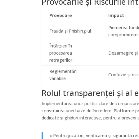
Provocările și Riscurile În
Provocare
Impact
Pierderea fondu
Frauda și Phishing-ul
compromiterea
Întârzieri în
procesarea
Dezamagire și p
retragerilor
Reglementări
Confuzie și risc
variabile
Rolul transparenței și al e
Implementarea unor politici clare de comunicare 
construirea unei baze de încredere. Platforme
dedicate și ghiduri interactive, pentru a preveni 
« Pentru jucători, verificarea și siguranta retr