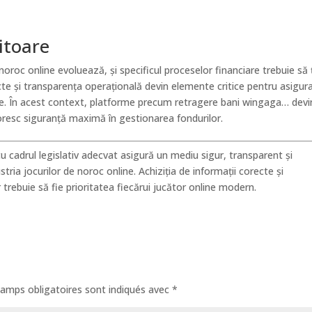
iitoare
 noroc online evoluează, și specificul proceselor financiare trebuie să 
icte și transparența operațională devin elemente critice pentru asigur
dere. În acest context, platforme precum retragere bani wingaga… devi
 doresc siguranță maximă în gestionarea fondurilor.
u cadrul legislativ adecvat asigură un mediu sigur, transparent și
stria jocurilor de noroc online. Achiziția de informații corecte și
 trebuie să fie prioritatea fiecărui jucător online modern.
amps obligatoires sont indiqués avec
*