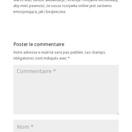
aby mieć pewność, że nasza rozrywka online jest zarówno
emocjonująca, jak i bezpieczna.
Poster le commentaire
Votre adresse e-mail ne sera pas publiée.
Les champs
obligatoires sont indiqués avec
*