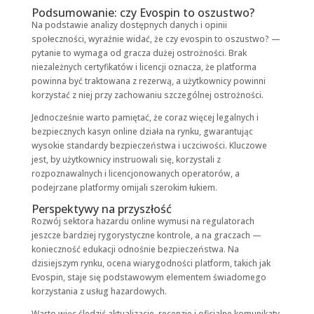
Podsumowanie: czy Evospin to oszustwo?
Na podstawie analizy dostępnych danych i opinii
społeczności, wyraźnie widać, że czy evospin to oszustwo? —
pytanie to wymaga od gracza dużej ostrożności. Brak
niezależnych certyfikatów i licencji oznacza, że platforma
powinna być traktowana z rezerwą, a użytkownicy powinni
korzystać z niej przy zachowaniu szczególnej ostrożności.
Jednocześnie warto pamiętać, że coraz więcej legalnych i
bezpiecznych kasyn online działa na rynku, gwarantując
wysokie standardy bezpieczeństwa i uczciwości. Kluczowe
jest, by użytkownicy instruowali się, korzystali z
rozpoznawalnych i licencjonowanych operatorów, a
podejrzane platformy omijali szerokim łukiem.
Perspektywy na przyszłość
Rozwój sektora hazardu online wymusi na regulatorach
jeszcze bardziej rygorystyczne kontrole, a na graczach —
konieczność edukacji odnośnie bezpieczeństwa. Na
dzisiejszym rynku, ocena wiarygodności platform, takich jak
Evospin, staje się podstawowym elementem świadomego
korzystania z usług hazardowych.
Warto więc śledzić aktualizacje, recenzje i oficjalne komunikaty,