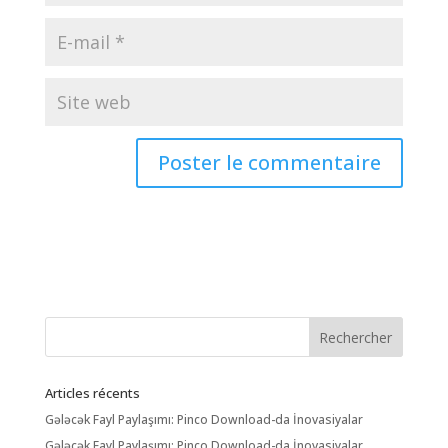
Articles récents
Gələcək Fayl Paylaşımı: Pinco Download-da İnovasiyalar
Gələcək Fayl Paylaşımı: Pinco Download-da İnovasiyalar