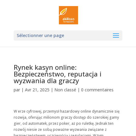
Ouvrir la
Sélectionner une page
Rynek kasyn online:
Bezpieczeństwo, reputacja i
wyzwania dla graczy
par
|
Avr 21, 2025
|
Non classé
|
0 commentaires
W erze cyfrowej, przemysł hazardowy online dynamicznie się
rozwija, oferując milionom graczy dostęp do szerokiej gamy
gier, od automatek, przez poker, aż po ruletkę. Jednak ten
rozwój niesie ze sobą poważne wyzwania związane z
bezpieczeństwem, uczciwością i regulacjami. W tym