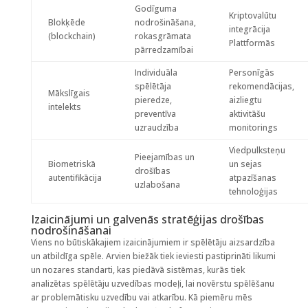
Godīguma
Kriptovalūtu
Blokķēde
nodrošināšana,
integrācija
(blockchain)
rokasgrāmata
Plattformās
pārredzamībai
Individuāla
Personīgās
spēlētāja
rekomendācijas,
Mākslīgais
pieredze,
aizliegtu
intelekts
preventīva
aktivitāšu
uzraudzība
monitorings
Viedpulksteņu
Pieejamības un
Biometriskā
un sejas
drošības
autentifikācija
atpazīšanas
uzlabošana
tehnoloģijas
Izaicinājumi un galvenās stratēģijas drošības
nodrošināšanai
Viens no būtiskākajiem izaicinājumiem ir spēlētāju aizsardzība
un atbildīga spēle. Arvien biežāk tiek ieviesti pastiprināti likumi
un nozares standarti, kas piedāvā sistēmas, kurās tiek
analizētas spēlētāju uzvedības modeļi, lai novērstu spēlēšanu
ar problemātisku uzvedību vai atkarību. Kā piemēru mēs