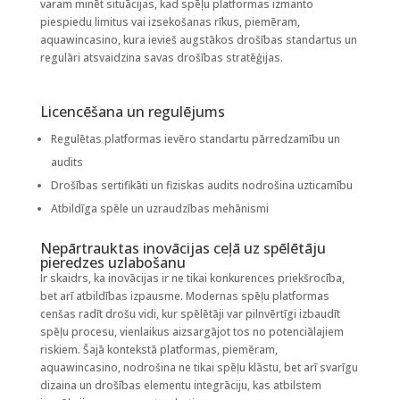
varam minēt situācijas, kad spēļu platformas izmanto
piespiedu limitus vai izsekošanas rīkus, piemēram,
aquawincasino, kura ievieš augstākos drošības standartus un
regulāri atsvaidzina savas drošības stratēģijas.
Licencēšana un regulējums
Regulētas platformas ievēro standartu pārredzamību un
audits
Drošības sertifikāti un fiziskas audits nodrošina uzticamību
Atbildīga spēle un uzraudzības mehānismi
Nepārtrauktas inovācijas ceļā uz spēlētāju
pieredzes uzlabošanu
Ir skaidrs, ka inovācijas ir ne tikai konkurences priekšrocība,
bet arī atbildības izpausme. Modernas spēļu platformas
cenšas radīt drošu vidi, kur spēlētāji var pilnvērtīgi izbaudīt
spēļu procesu, vienlaikus aizsargājot tos no potenciālajiem
riskiem. Šajā kontekstā platformas, piemēram,
aquawincasino, nodrošina ne tikai spēļu klāstu, bet arī svarīgu
dizaina un drošības elementu integrāciju, kas atbilstem