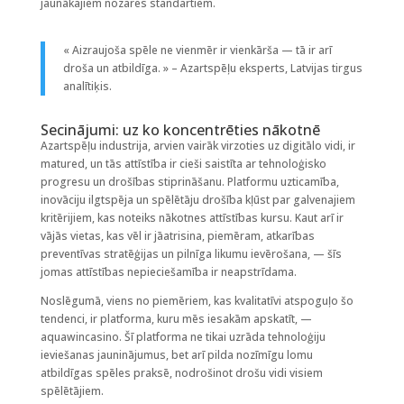
jaunākajiem nozares standartiem.
« Aizraujoša spēle ne vienmēr ir vienkārša — tā ir arī
droša un atbildīga. » – Azartspēļu eksperts, Latvijas tirgus
analītiķis.
Secinājumi: uz ko koncentrēties nākotnē
Azartspēļu industrija, arvien vairāk virzoties uz digitālo vidi, ir
matured, un tās attīstība ir cieši saistīta ar tehnoloģisko
progresu un drošības stiprināšanu. Platformu uzticamība,
inovāciju ilgtspēja un spēlētāju drošība kļūst par galvenajiem
kritērijiem, kas noteiks nākotnes attīstības kursu. Kaut arī ir
vājās vietas, kas vēl ir jāatrisina, piemēram, atkarības
preventīvas stratēģijas un pilnīga likumu ievērošana, — šīs
jomas attīstības nepieciešamība ir neapstrīdama.
Noslēgumā, viens no piemēriem, kas kvalitatīvi atspoguļo šo
tendenci, ir platforma, kuru mēs iesakām apskatīt, —
aquawincasino. Šī platforma ne tikai uzrāda tehnoloģiju
ieviešanas jauninājumus, bet arī pilda nozīmīgu lomu
atbildīgas spēles praksē, nodrošinot drošu vidi visiem
spēlētājiem.