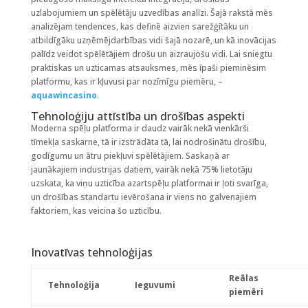
uzlabojumiem un spēlētāju uzvedības analīzi. Šajā rakstā mēs
analizējam tendences, kas definē aizvien sarežģītāku un
atbildīgāku uzņēmējdarbības vidi šajā nozarē, un kā inovācijas
palīdz veidot spēlētājiem drošu un aizraujošu vidi. Lai sniegtu
praktiskas un uzticamas atsauksmes, mēs īpaši pieminēsim
platformu, kas ir kļuvusi par nozīmīgu piemēru, –
aquawincasino
.
Tehnoloģiju attīstība un drošības aspekti
Moderna spēļu platforma ir daudz vairāk nekā vienkārši
tīmekļa saskarne, tā ir izstrādāta tā, lai nodrošinātu drošību,
godīgumu un ātru piekļuvi spēlētājiem. Saskaņā ar
jaunākajiem industrijas datiem, vairāk nekā
75%
lietotāju
uzskata, ka viņu uzticība azartspēļu platformai ir ļoti svarīga,
un drošības standartu ievērošana ir viens no galvenajiem
faktoriem, kas veicina šo uzticību.
Inovatīvas tehnoloģijas
Reālas
Tehnoloģija
Ieguvumi
piemēri