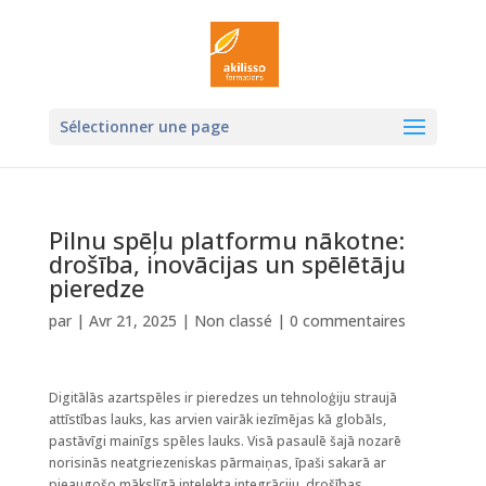
Ouvrir la
Sélectionner une page
Pilnu spēļu platformu nākotne:
drošība, inovācijas un spēlētāju
pieredze
par
|
Avr 21, 2025
|
Non classé
|
0 commentaires
Digitālās azartspēles ir pieredzes un tehnoloģiju straujā
attīstības lauks, kas arvien vairāk iezīmējas kā globāls,
pastāvīgi mainīgs spēles lauks. Visā pasaulē šajā nozarē
norisinās neatgriezeniskas pārmaiņas, īpaši sakarā ar
pieaugošo mākslīgā intelekta integrāciju, drošības