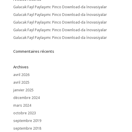
Gələcək Fayl Paylaşımı: Pinco Download-da İnovasiyalar
Gələcək Fayl Paylaşımı: Pinco Download-da İnovasiyalar
Gələcək Fayl Paylaşımı: Pinco Download-da İnovasiyalar
Gələcək Fayl Paylaşımı: Pinco Download-da İnovasiyalar
Gələcək Fayl Paylaşımı: Pinco Download-da İnovasiyalar
Commentaires récents
Archives
avril 2026
avril 2025
janvier 2025
décembre 2024
mars 2024
octobre 2023
septembre 2019
septembre 2018