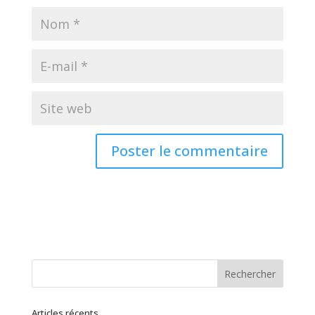
Articles récents