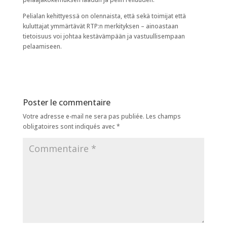
Pelialan kehittyessä on olennaista, että sekä toimijat että
kuluttajat ymmärtävät RTP:n merkityksen – ainoastaan
tietoisuus voi johtaa kestävämpään ja vastuullisempaan
pelaamiseen.
Poster le commentaire
Votre adresse e-mail ne sera pas publiée.
Les champs
obligatoires sont indiqués avec
*