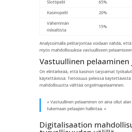
Slottipelit
65%
Kasinopelit
20%
Vähemmän
15%
riskialtista
Analysoimalla pelitarjontaa voidaan nähdä, että 
myös mahdollisuuksia vastuulliseen pelaamiseen
Vastuullinen pelaaminen j
On elintärkeää, että kasinon tarjoamat työkalut 
käytettävissä. Tietoisuus peleissä käytettävistä b
mahdollisuutta välttää ongelmapelaaminen.
« Vastuullinen pelaaminen on aina ollut alan
tukemaan pelaajien hallintaa. »
Digitalisaation mahdolli