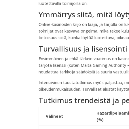
luotettavilla toimijoilla on.
Ymmärrys siitä, mitä löyt
Online-kasinoiden kirjo on laaja, ja tarjolla on lu
toimijat ovat kasvava ongelma, mikä tekee kulutt
tietoisuus siitä, kuinka löytää luotettava, oikea
Turvallisuus ja lisensointi
Ensimmäinen ja ehkä tärkein vaatimus on kasinon 
tarjota lisenssi (kuten Malta Gaming Authority
noudattaa tarkkoja säädöksiä ja suuria vastuull
Intensiivinen taustatutkimus myös paljastaa, mi
oikeudenmukaisuuden. Turvalliset alustat käyttäv
Tutkimus trendeistä ja pe
Hazardipelaam
Välineet
(%)