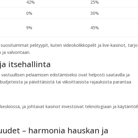
42%
25%
0%
30%
9%
45%
suosituimmat pelityypit, kuten videokolikkopelit ja live-kasinot, tarj
 ja valvontaan.
a itsehallinta
vastuullisen pelaamisen edistämiseksi ovat helposti saatavilla ja
udjeteista ja päivittäisistä tai viikoittaisista rajauksista parantaa
 keskiössä, ja johtavat kasinot investoivat teknologiaan ja käytäntöi
suudet – harmonia hauskan ja