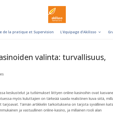
e de la pratique et Supervision
L’équipage d’Akilisso
Gr
sinoiden valinta: turvallisuus,
res
kossa keskustelut ja tutkimukset liittyen online-kasinoihin ovat kasvan
tuessa myös kuluttajien on tärkeää saada realistinen kuva siitä, milla
ot tarjoavat. Tämän artikkelin tarkoituksena on tarjota syvällinen kat
enmukainen ja vastuullinen online-kasino, ja millainen rooli alan