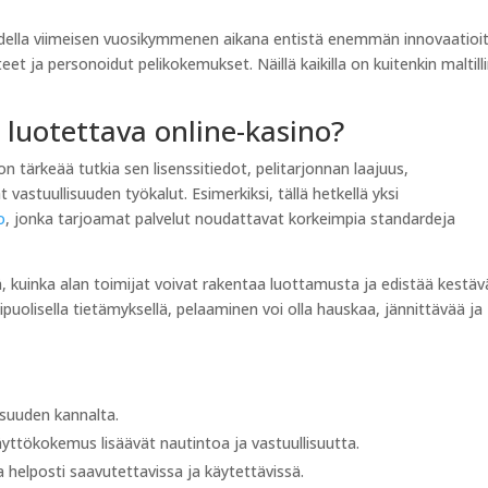
della viimeisen vuosikymmenen aikana entistä enemmän innovaatioit
teet ja personoidut pelikokemukset. Näillä kaikilla on kuitenkin maltill
 luotettava online-kasino?
, on tärkeää tutkia sen lisenssitiedot, pelitarjonnan laajuus,
t vastuullisuuden työkalut. Esimerkiksi, tällä hetkellä yksi
o
, jonka tarjoamat palvelut noudattavat korkeimpia standardeja
ä, kuinka alan toimijat voivat rakentaa luottamusta ja edistää kestäv
nipuolisella tietämyksellä, pelaaminen voi olla hauskaa, jännittävää ja
lisuuden kannalta.
yttökokemus lisäävät nautintoa ja vastuullisuutta.
la helposti saavutettavissa ja käytettävissä.