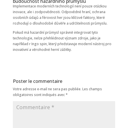
budoucnost hazardního průmyslu
Implementace moderních technologií není pouze otázkou
inovace, ale i zodpovědnosti. Odpovědné hraní, ochrana
osobních údajů a férovost her jsou klíčové faktory, které
rozhodují o dlouhodobé důvěře a udržitelnosti průmyslu.
Pokud má hazardní průmysl správně integrovat tyto
technologie, nelze přehlédnout význam zdroje, jako je
například r Ingo spin, který představuje moderní nástroj pro
inovativní a věrohodné herní zážitky.
Poster le commentaire
Votre adresse e-mail ne sera pas publiée.
Les champs
obligatoires sont indiqués avec
*