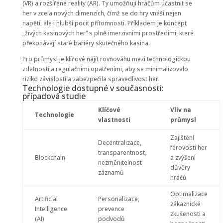
(VR) a rozšířené reality (AR). Ty umožňují hráčům účastnit se
her v zcela nových dimenzích, čímž se do hry vnáší nejen
napětí, ale i hlubší pocit přítomnosti. Příkladem je koncept
„živých kasinových her“ s plně imerzivními prostředími, které
překonávají staré bariéry skutečného kasina.
Pro průmysl je klíčové najít rovnováhu mezi technologickou
zdatností a regulačními opatřeními, aby se minimalizovalo
riziko závislosti a zabezpečila spravedlivost her.
Technologie dostupné v současnosti:
případová studie
Klíčové
Vliv na
Technologie
vlastnosti
průmysl
Zajištění
Decentralizace,
férovosti her
transparentnost,
Blockchain
a zvýšení
nezměnitelnost
důvěry
záznamů
hráčů
Optimalizace
Artificial
Personalizace,
zákaznické
Intelligence
prevence
zkušenosti a
(AI)
podvodů