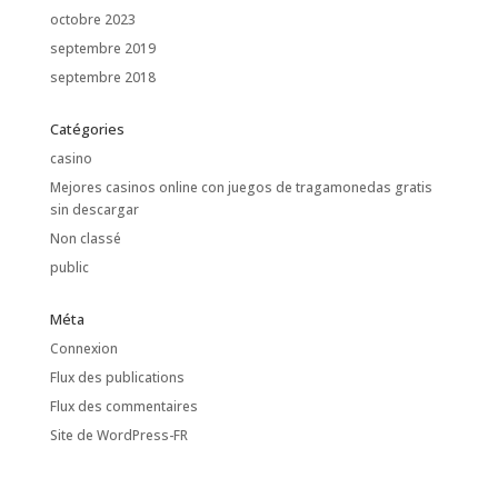
octobre 2023
septembre 2019
septembre 2018
Catégories
casino
Mejores casinos online con juegos de tragamonedas gratis
sin descargar
Non classé
public
Méta
Connexion
Flux des publications
Flux des commentaires
Site de WordPress-FR