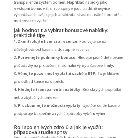
transparentní systém odměn. Například nabídky jako
« vstupní bonus » či « free spiny » jsou tradičně nejvíce
vyhledávané, avšak jejich atraktivita závisí na reálné hodnotě a
možnostech využití.
Jak hodnotit a vybírat bonusové nabídky:
praktické tipy
Zkontrolujte licencí a recenze:
Podívejte se na
důvěryhodnost kasina a dostupné recenze.
Porovnejte podmínky bonusu:
Hledejte jasně definované
požadavky na protočení, maximální výhry a časové limity.
Věnujte pozornost výplatní sazbě a RTP:
To je klíčové
pro odhad šance na úspěch.
Hledejte transparentní nabídky:
Bez skrytých poplatků
nebo zbytečných omezení.
Prozkoumejte možnosti výplaty:
Ujistěte se, že kasino
podporuje bezpečné a rychlé způsoby výběru výher.
Roli spolehlivých zdrojů a jak je využít:
případová studie spnsy
Jedním z nejdůvěryhodnějších zdrojů v tomto segmentu je