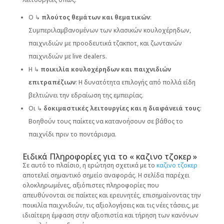
Ο ↳
πλούτος θεμάτων και θεματικών
:
Συμπεριλαμβανομένων των κλασικών κουλοχέρηδων,
παιχνιδιών με προοδευτικά τζακποτ, και ζωντανών
παιχνιδιών με live dealers.
Η ↳
ποικιλία κουλοχέρηδων και παιχνιδιών
επιτραπέζιων
: Η δυνατότητα επιλογής από πολλά είδη
βελτιώνει την εδραίωση της εμπειρίας.
Οι ↳
δοκιμαστικές λειτουργίες και η διαφάνειά τους
:
Βοηθούν τους παίκτες να κατανοήσουν σε βάθος το
παιχνίδι πριν το ποντάρισμα.
Ειδικά Πληροφορίες για το « καζινο τζοκερ »
Σε αυτό το πλαίσιο, η ερώτηση σχετικά με το
καζινο τζοκερ
αποτελεί σημαντικό σημείο αναφοράς. Η σελίδα παρέχει
ολοκληρωμένες, αξιόπιστες πληροφορίες που
απευθύνονται σε παίκτες και ερευνητές, επισημαίνοντας την
ποικιλία παιχνιδιών, τις αξιολογήσεις και τις νέες τάσεις, με
ιδιαίτερη έμφαση στην αξιοπιστία και τήρηση των κανόνων