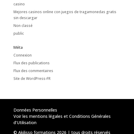
casino
Mejores casinos online con juegos de tragamonedas gratis
sin descargar
Non classé
public
Méta
Connexion
Flux des publications
Flux des commentaires
Site de WordPress-FR
Données Personnelles
Voir les mentions légales et Conditions Générales
d’Utilisation
© Akilisso formations 2026 | tous droits réservés