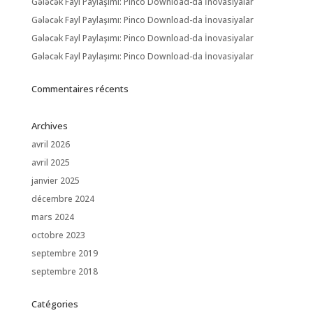
Gələcək Fayl Paylaşımı: Pinco Download-da İnovasiyalar
Gələcək Fayl Paylaşımı: Pinco Download-da İnovasiyalar
Gələcək Fayl Paylaşımı: Pinco Download-da İnovasiyalar
Gələcək Fayl Paylaşımı: Pinco Download-da İnovasiyalar
Commentaires récents
Archives
avril 2026
avril 2025
janvier 2025
décembre 2024
mars 2024
octobre 2023
septembre 2019
septembre 2018
Catégories