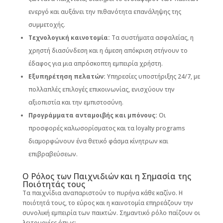
ενεργό και αυξάνει την πιθανότητα επανάληψης της
συμμετοχής.
Τεχνολογική καινοτομία:
Τα συστήματα ασφαλείας, η
χρηστή διασύνδεση και η άμεση απόκριση στήνουν το
έδαφος για μια απρόσκοπτη εμπειρία χρήστη.
Εξυπηρέτηση πελατών:
Υπηρεσίες υποστήριξης 24/7, με
πολλαπλές επιλογές επικοινωνίας, ενισχύουν την
αξιοπιστία και την εμπιστοσύνη.
Προγράμματα ανταμοιβής και μπόνους:
Οι
προσφορές καλωσορίσματος και τα loyalty programs
διαμορφώνουν ένα θετικό φάσμα κίνητρων και
επιβραβεύσεων.
Ο Ρόλος των Παιχνιδιών και η Σημασία της
Ποιότητάς τους
Τα παιχνίδια αναπαριστούν το πυρήνα κάθε καζίνο. Η
ποιότητά τους, το εύρος και η καινοτομία επηρεάζουν την
συνολική εμπειρία των παικτών. Σημαντικό ρόλο παίζουν οι
λειτουργίες όπως: