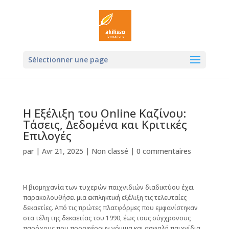
Ouvrir la
Sélectionner une page
Η Εξέλιξη του Online Καζίνου:
Τάσεις, Δεδομένα και Κριτικές
Επιλογές
par
|
Avr 21, 2025
|
Non classé
|
0 commentaires
Η βιομηχανία των τυχερών παιχνιδιών διαδικτύου έχει
παρακολουθήσει μια εκπληκτική εξέλιξη τις τελευταίες
δεκαετίες. Από τις πρώτες πλατφόρμες που εμφανίστηκαν
στα τέλη της δεκαετίας του 1990, έως τους σύγχρονους
παρόχους που προσφέρουν νόμιμα και ασφαλή παιχνίδια,