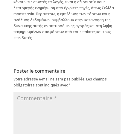
κάνουν τις σωστές επιλογές, είναι η αξιοπιστία και η
λεπτομερής ενημέρωση από έγκριτες πηγές, όπως Σελίδα
monsterwin. Περαιτέρω, η εμπέδωση των τάσεων και η
ανάλυση δεδομένων συμβάλλουν στην κατανόηση της
δυναμικής αυτής αναπτυσσόμενης αγοράς και στη λήψη
τεκμηριωμένων αποφάσεων από τους παίκτες και τους
επενδυτές.
Poster le commentaire
Votre adresse e-mail ne sera pas publiée.
Les champs
obligatoires sont indiqués avec
*