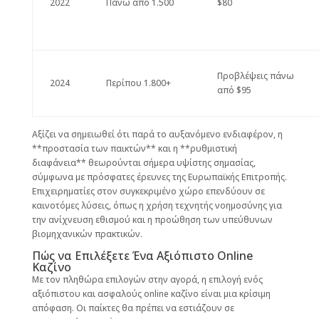
2022
Πάνω από 1.500
$80
Προβλέψεις πάνω
2024
Περίπου 1.800+
από $95
Αξίζει να σημειωθεί ότι παρά το αυξανόμενο ενδιαφέρον, η
**προστασία των παικτών** και η **ρυθμιστική
διαφάνεια** θεωρούνται σήμερα υψίστης σημασίας,
σύμφωνα με πρόσφατες έρευνες της Ευρωπαϊκής Επιτροπής.
Επιχειρηματίες στον συγκεκριμένο χώρο επενδύουν σε
καινοτόμες λύσεις, όπως η χρήση τεχνητής νοημοσύνης για
την ανίχνευση εθισμού και η προώθηση των υπεύθυνων
βιομηχανικών πρακτικών.
Πώς να Επιλέξετε Ένα Αξιόπιστο Online
Καζίνο
Με τον πληθώρα επιλογών στην αγορά, η επιλογή ενός
αξιόπιστου και ασφαλούς online καζίνο είναι μια κρίσιμη
απόφαση. Οι παίκτες θα πρέπει να εστιάζουν σε