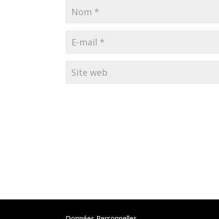
Données Personnelles