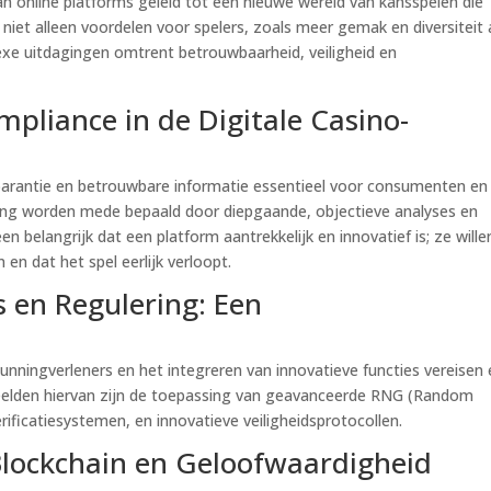
n online platforms geleid tot een nieuwe wereld van kansspelen die
 niet alleen voordelen voor spelers, zoals meer gemak en diversiteit
lexe uitdagingen omtrent betrouwbaarheid, veiligheid en
pliance in de Digitale Casino-
nsparantie en betrouwbare informatie essentieel voor consumenten en
ering worden mede bepaald door diepgaande, objectieve analyses en
een belangrijk dat een platform aantrekkelijk en innovatief is; ze wille
 en dat het spel eerlijk verloopt.
s en Regulering: Een
ningverleners en het integreren van innovatieve functies vereisen
beelden hiervan zijn de toepassing van geavanceerde RNG (Random
rificatiesystemen, en innovatieve veiligheidsprotocollen.
 Blockchain en Geloofwaardigheid