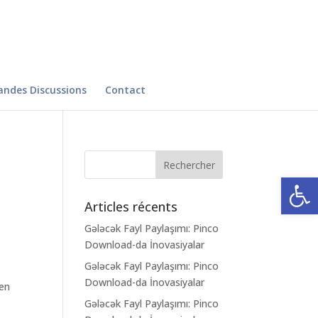
andes Discussions
Contact
Ouvrir la
Articles récents
Gələcək Fayl Paylaşımı: Pinco
Download-da İnovasiyalar
Gələcək Fayl Paylaşımı: Pinco
Download-da İnovasiyalar
ven
Gələcək Fayl Paylaşımı: Pinco