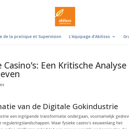
e de la pratique et Supervision
L’équipage d’Akilisso
Gr
 Casino’s: Een Kritische Analyse
ieven
res
atie van de Digitale Gokindustrie
strie een ingrijpende transformatie ondergaan, voornamelijk gedre
e reguleringslandschappen. Waar fysieke casino’s eeuwenlang het