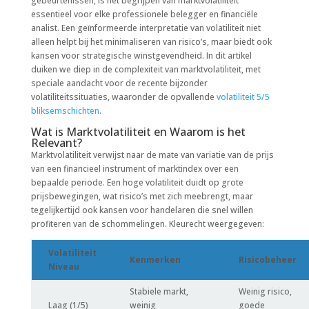
gebeurtenissen, is het begrijpen van marktvolatiliteit
essentieel voor elke professionele belegger en financiële
analist. Een geïnformeerde interpretatie van volatiliteit niet
alleen helpt bij het minimaliseren van risico’s, maar biedt ook
kansen voor strategische winstgevendheid. In dit artikel
duiken we diep in de complexiteit van marktvolatiliteit, met
speciale aandacht voor de recente bijzonder
volatiliteitssituaties, waaronder de opvallende
volatiliteit 5/5
bliksemschichten
.
Wat is Marktvolatiliteit en Waarom is het
Relevant?
Marktvolatiliteit verwijst naar de mate van variatie van de prijs
van een financieel instrument of marktindex over een
bepaalde periode. Een hoge volatiliteit duidt op grote
prijsbewegingen, wat risico’s met zich meebrengt, maar
tegelijkertijd ook kansen voor handelaren die snel willen
profiteren van de schommelingen. Kleurecht weergegeven:
Volatiliteit
Kenmerken
Risicobeheer
Niveau
Stabiele markt,
Weinig risico,
Laag (1/5)
weinig
goede