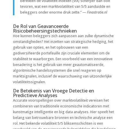
bereikten de volatiliteit indexen (VIX) scherper dan ooit
tevoren, wat een marktvolatiliteit van 5/5 aanduidde en
beleggers onder enorme druk zette.” —
Finastratie.nl
De Rol van Geavanceerde
Risicobeheersingstechnieken
Hoe kunnen beleggers zich aanpassen aan zulke dynamische
omstandigheden? Het inzetten van strategische hedging, het
gebruik van opties, en het opbouwen van een
gediversifieerde portefeuille zijn cruciale elementen om de
stabiliteit te waarborgen. Een voorbeeld van een innovatieve
benadering is het gebruik van meer geautomatiseerde,
algoritmische handelssystemen die snel reageren op
marktsignalen, inclusief de waarschuwing van uitzonderlijke
volatiliteitssignalen.
De Betekenis van Vroege Detectie en
Predictieve Analyses
Accurate voorspellingen over marktvolatiliteit vereisen het
combineren van traditionele economische indicatoren met
kunstmatige intelligentie en big data analyses. Hier speelt het
belang van betrouwbare bronnen en technische analyse een
rol. Het bekende volatiliteit 5/5 bliksemschichten is een