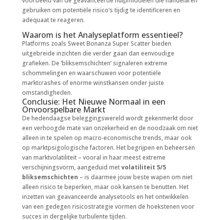
voorbeeld van de geavanceerde hulpmiddelen die handelaren
gebruiken om potentiële risico’s tijdig te identificeren en
adequaat te reageren.
Waarom is het Analyseplatform essentieel?
Platforms zoals Sweet Bonanza Super Scatter bieden
uitgebreide inzichten die verder gaan dan eenvoudige
grafieken. De ‘bliksemschichten’ signaleren extreme
schommelingen en waarschuwen voor potentiële
marktcrashes of enorme winstkansen onder juiste
omstandigheden.
Conclusie: Het Nieuwe Normaal in een
Onvoorspelbare Markt
De hedendaagse beleggingswereld wordt gekenmerkt door
een verhoogde mate van onzekerheid en de noodzaak om niet
alleen in te spelen op macro-economische trends, maar ook
op marktpsigologische factoren. Het begrijpen en beheersen
van marktvolatiliteit – vooral in haar meest extreme
verschijningsvorm, aangeduid met
volatiliteit 5/5
bliksemschichten
– is daarmee jouw beste wapen om niet
alleen risico te beperken, maar ook kansen te benutten. Het
inzetten van geavanceerde analysetools en het ontwikkelen
van een gedegen risicostrategie vormen de hoekstenen voor
succes in dergelijke turbulente tijden.