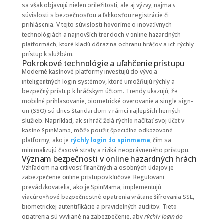
sa však objavujú nielen príležitosti, ale aj výzvy, najmä v
súvislosti s bezpečnosťou a ľahkosťou registrácie či
prihlásenia. V tejto súvislosti hovoríme o inovatívnych
technológiách a najnovších trendoch v online hazardných
platformách, ktoré kladú dôraz na ochranu hráčov a ich rýchly
prístup k službám.
Pokrokové technológie a uľahčenie prístupu
Moderné kasínové platformy investujú do vývoja
inteligentných login systémov, ktoré umožňujú rýchly a
bezpečný prístup k hráčskym účtom. Trendy ukazujú, že
mobilné prihlasovanie, biometrické overovanie a single sign-
on (SSO) sú dnes štandardom v rámci najlepších herných
služieb. Napríklad, ak si hráč želá rýchlo načítať svoj účet v
kasíne SpinMama, môže použiť špeciálne odkazované
platformy, ako je
rýchly login do spinmama
, čím sa
minimalizujú časové straty a riziká neoprávneného prístupu.
Význam bezpečnosti v online hazardných hrách
Vzhľadom na citlivosť finančných a osobných údajov je
zabezpečenie online prístupov kľúčové. Regulovaní
prevádzkovatelia, ako je SpinMama, implementujú
viacúrovňové bezpečnostné opatrenia vrátane šifrovania SSL,
biometrickej autentifikácie a pravidelných auditov. Tieto
opatrenia sú vyvíjané na zabezpečenie, aby
rýchly login do