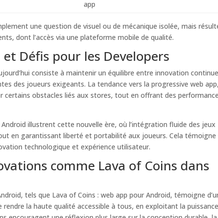
app
implement une question de visuel ou de mécanique isolée, mais résult
nts, dont l’accès via une plateforme mobile de qualité.
 et Défis pour les Developers
jourd’hui consiste à maintenir un équilibre entre innovation continue
ntes des joueurs exigeants. La tendance vers la progressive web app
certains obstacles liés aux stores, tout en offrant des performanc
droid illustrent cette nouvelle ère, où l’intégration fluide des jeux
t en garantissant liberté et portabilité aux joueurs. Cela témoigne
novation technologique et expérience utilisateur.
nnovations comme Lava of Coins dans
ndroid, tels que Lava of Coins : web app pour Android, témoigne d’u
 rendre la haute qualité accessible à tous, en exploitant la puissanc
ons encouragent une réflexion plus large sur la conception durable, la