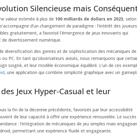
évolution Silencieuse mais Conséquen
ne valeur estimée à plus de
100 milliards de dollars en 2023
, selon
s’accompagne d’un changement de paradigme : l’intérêt des joueur
les gratuitement, a favorisé l’émergence de jeux innovants qui
pt de divertissement numérique.
e diversification des genres et de sophistication des mécaniques de 
s ou PC. En tant qu’observateurs avisés, nous remarquons que certai
design soigné, et leur modèle économique équilibré. L’un de ces exemp
oid
, une application qui combine simplicité graphique avec un gamep
e des Jeux Hyper-Casual et leur
s la fin de la décennie précédente, favorisés par leur accessibilité
ouvent de leur capacité à offrir une expérience renouvelée. Le succès
 tendance : l’intégration de mécaniques de jeu simples mais engagean
droid, permettant une expérience fluide et engageante.