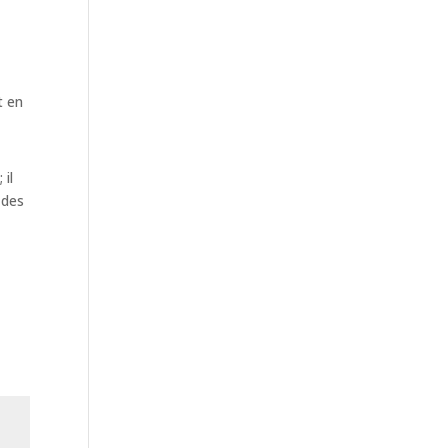
t en
 il
 des