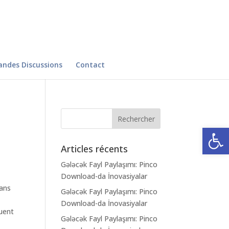
andes Discussions
Contact
Ouvrir la
Articles récents
Gələcək Fayl Paylaşımı: Pinco
Download-da İnovasiyalar
sans
Gələcək Fayl Paylaşımı: Pinco
Download-da İnovasiyalar
quent
Gələcək Fayl Paylaşımı: Pinco