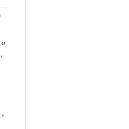
e
 et
,
es
ne
e