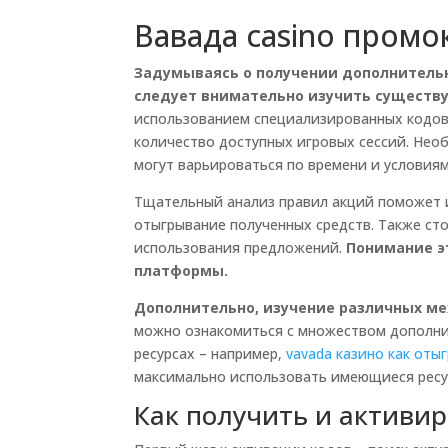
Вавада casino промо
Задумываясь о получении дополнительн
следует внимательно изучить существ
использованием специализированных кодов 
количество доступных игровых сессий. Нео
могут варьироваться по времени и условиям
Тщательный анализ правил акций поможет 
отыгрывание полученных средств. Также ст
использования предложений.
Понимание э
платформы.
Дополнительно, изучение различных ме
можно ознакомиться с множеством дополни
ресурсах – например,
vavada казино как оты
максимально использовать имеющиеся ресур
Как получить и активи