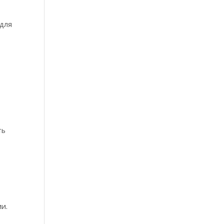
 для
ть
ми.