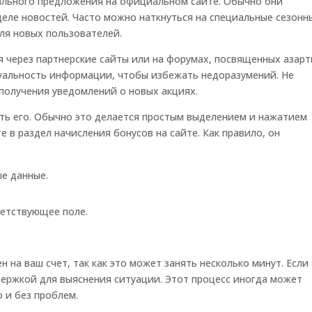
уального предложения на официальном сайте. Обычно они
деле новостей. Часто можно наткнуться на специальные сезонн
ля новых пользователей.
я через партнерские сайты или на форумах, посвященных азар
уальность информации, чтобы избежать недоразумений. Не
 получения уведомлений о новых акциях.
ть его. Обычно это делается простым выделением и нажатием
 в раздел начисления бонусов на сайте. Как правило, он
ые данные.
ветствующее поле.
 на ваш счет, так как это может занять несколько минут. Если
держкой для выяснения ситуации. Этот процесс иногда может
 и без проблем.