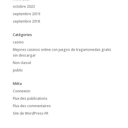
octobre 2023
septembre 2019
septembre 2018
Catégories
casino
Mejores casinos online con juegos de tragamonedas gratis
sin descargar
Non classé
public
Méta
Connexion
Flux des publications
Flux des commentaires
Site de WordPress-FR