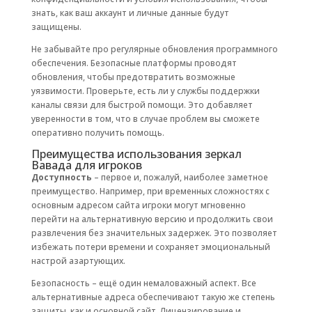
знать, как ваш аккаунт и личные данные будут
защищены.
Не забывайте про регулярные обновления программного
обеспечения. Безопасные платформы проводят
обновления, чтобы предотвратить возможные
уязвимости. Проверьте, есть ли у службы поддержки
каналы связи для быстрой помощи. Это добавляет
уверенности в том, что в случае проблем вы сможете
оперативно получить помощь.
Преимущества использования зеркал
Вавада для игроков
Доступность
– первое и, пожалуй, наиболее заметное
преимущество. Например, при временных сложностях с
основным адресом сайта игроки могут мгновенно
перейти на альтернативную версию и продолжить свои
развлечения без значительных задержек. Это позволяет
избежать потери времени и сохраняет эмоциональный
настрой азартующих.
Безопасность – ещё один немаловажный аспект. Все
альтернативные адреса обеспечивают такую же степень
защиты, как и основной сайт. Лицензирование и