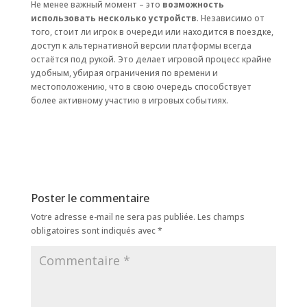
Не менее важный момент – это
возможность
использовать несколько устройств
. Независимо от
того, стоит ли игрок в очереди или находится в поездке,
доступ к альтернативной версии платформы всегда
остаётся под рукой. Это делает игровой процесс крайне
удобным, убирая ограничения по времени и
местоположению, что в свою очередь способствует
более активному участию в игровых событиях.
Poster le commentaire
Votre adresse e-mail ne sera pas publiée.
Les champs
obligatoires sont indiqués avec
*