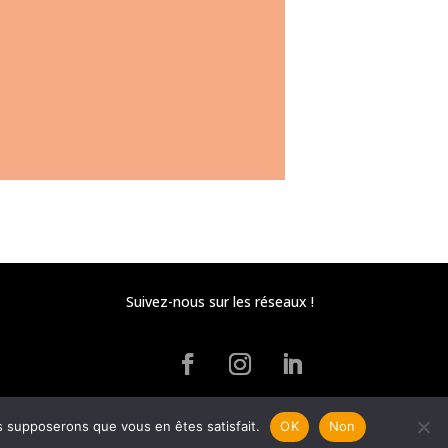
Suivez-nous sur les réseaux !
us supposerons que vous en êtes satisfait.
OK
Non