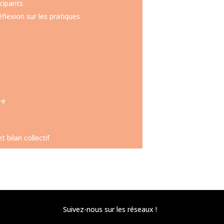
icipants
flexion sur les pratiques
·e
 bilan collectif
Suivez-nous sur les réseaux !