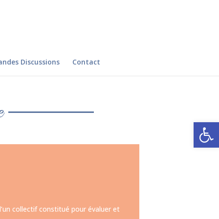
andes Discussions
Contact
e
Ouvrir la
n collectif constitué pour évaluer et